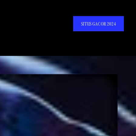
SITUS GACOR 2024